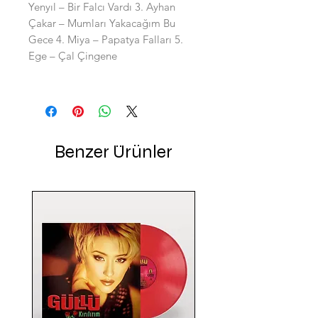
Yenyıl – Bir Falcı Vardı 3. Ayhan
Çakar – Mumları Yakacağım Bu
Gece 4. Miya – Papatya Falları 5.
Ege – Çal Çingene
Benzer Ürünler