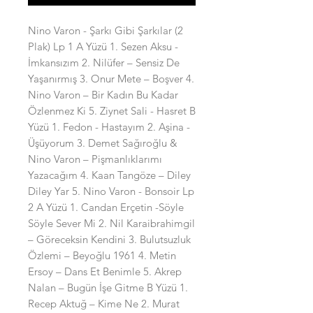
Nino Varon - Şarkı Gibi Şarkılar (2
Plak) Lp 1 A Yüzü 1. Sezen Aksu -
İmkansızım 2. Nilüfer – Sensiz De
Yaşanırmış 3. Onur Mete – Boşver 4.
Nino Varon – Bir Kadın Bu Kadar
Özlenmez Ki 5. Ziynet Sali - Hasret B
Yüzü 1. Fedon - Hastayım 2. Aşina -
Üşüyorum 3. Demet Sağıroğlu &
Nino Varon – Pişmanlıklarımı
Yazacağım 4. Kaan Tangöze – Diley
Diley Yar 5. Nino Varon - Bonsoir Lp
2 A Yüzü 1. Candan Erçetin -Söyle
Söyle Sever Mi 2. Nil Karaibrahimgil
– Göreceksin Kendini 3. Bulutsuzluk
Özlemi – Beyoğlu 1961 4. Metin
Ersoy – Dans Et Benimle 5. Akrep
Nalan – Bugün İşe Gitme B Yüzü 1.
Recep Aktuğ – Kime Ne 2. Murat