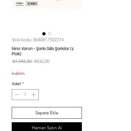
Stok kodu: 8680817502274
Nino Varon - Şarkı Gibi Şarkılar (2
Plak)
Normal
İndirimli
 ₺1.045,00 
₺836,00
Fiyat
Fiyat
indirim
Adet
*
Sepete Ekle
Hemen Satın Al