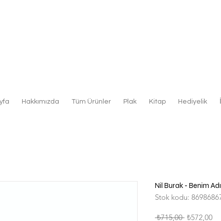
yfa
Hakkımızda
Tüm Ürünler
Plak
Kitap
Hediyelik
Nil Burak - Benim Adı
Stok kodu: 8698686
Normal
İn
 ₺715,00 
₺572,00