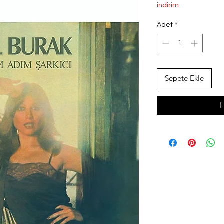
Fiyat
Fi
indirim
Adet
*
Sepete Ekle
H