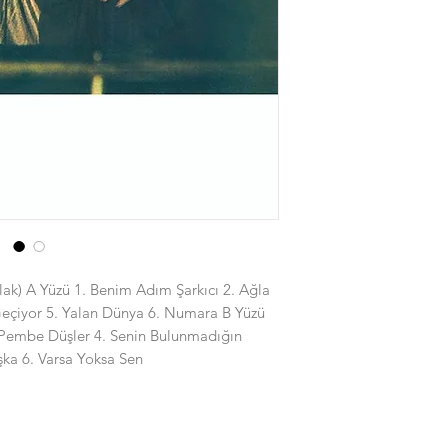
lak) A Yüzü 1. Benim Adım Şarkıcı 2. Ağla
r Geçiyor 5. Yalan Dünya 6. Numara B Yüzü
 Pembe Düşler 4. Senin Bulunmadığın
şka 6. Varsa Yoksa Sen