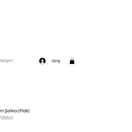
İletişim
Giriş
m Şarkıcı (Plak)
788866
dirimli