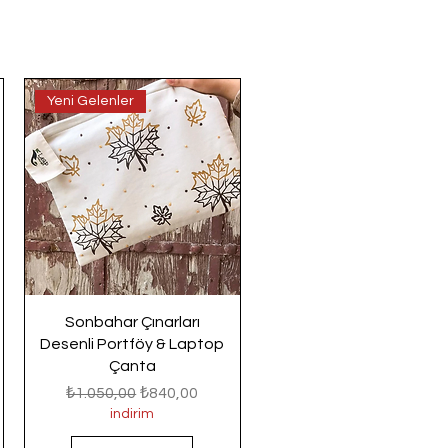
Yeni Gelenler
Sonbahar Çınarları
Desenli Portföy & Laptop
Çanta
Normal Fiyat
İndirimli Fiyat
₺1.050,00
₺840,00
indirim