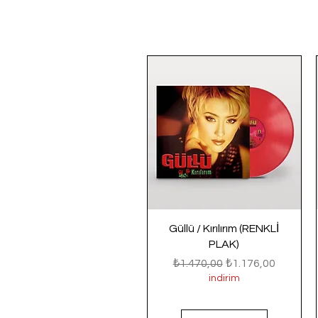
Güllü / Kırılırım (RENKLİ
PLAK)
Normal Fiyat
İndirimli Fiyat
₺1.470,00
₺1.176,00
indirim