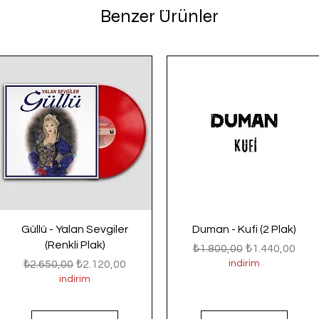
Benzer Ürünler
Güllü - Yalan Sevgiler
Duman - Kufi (2 Plak)
(Renkli Plak)
Normal Fiyat
İndirimli Fiyat
₺1.800,00
₺1.440,00
Normal Fiyat
İndirimli Fiyat
₺2.650,00
₺2.120,00
indirim
indirim