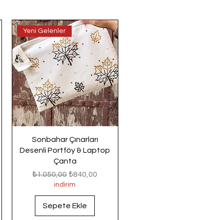
Yeni Gelenler
Sonbahar Çınarları
Desenli Portföy & Laptop
Çanta
Normal Fiyat
İndirimli Fiyat
₺1.050,00
₺840,00
indirim
Sepete Ekle