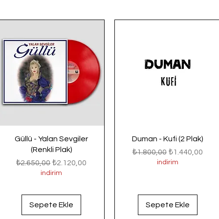
Güllü - Yalan Sevgiler
Duman - Kufi (2 Plak)
(Renkli Plak)
Normal Fiyat
İndirimli Fiyat
₺1.800,00
₺1.440,00
Normal Fiyat
İndirimli Fiyat
₺2.650,00
₺2.120,00
indirim
indirim
Sepete Ekle
Sepete Ekle