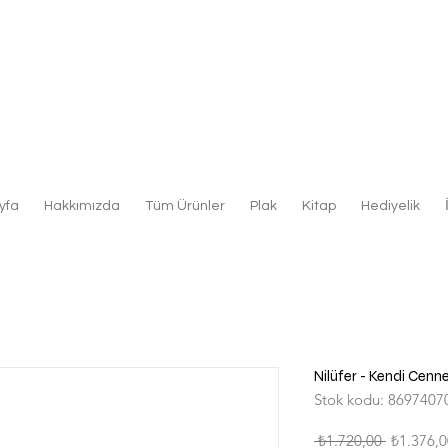
yfa
Hakkımızda
Tüm Ürünler
Plak
Kitap
Hediyelik
Nilüfer - Kendi Cenn
Stok kodu: 8697407
Normal
 ₺1.720,00 
₺1.376,0