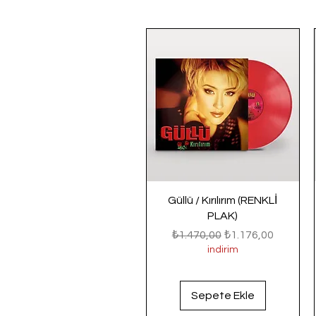
Güllü / Kırılırım (RENKLİ
PLAK)
Normal Fiyat
İndirimli Fiyat
₺1.470,00
₺1.176,00
indirim
Sepete Ekle