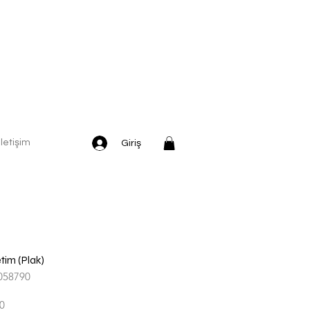
İletişim
Giriş
etim (Plak)
058790
İndirimli
0