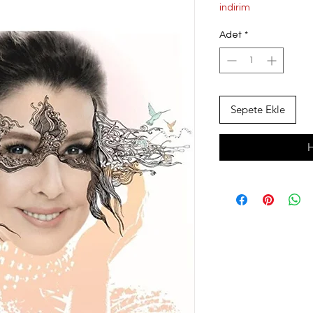
Fiyat
indirim
Adet
*
Sepete Ekle
H