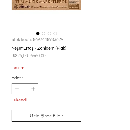
Stok kodu: 8697448933629
Neşet Ertaş - Zahidem (Plak)
Normal
İndirimli
 ₺825,00 
₺660,00
Fiyat
Fiyat
indirim
Adet
*
Tükendi
Geldiğinde Bildir