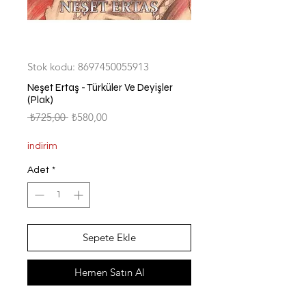
Stok kodu: 8697450055913
Neşet Ertaş - Türküler Ve Deyişler
(Plak)
Normal
İndirimli
 ₺725,00 
₺580,00
Fiyat
Fiyat
indirim
Adet
*
Sepete Ekle
Hemen Satın Al