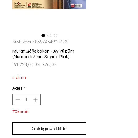
Stok kodu: 8697454903722
Murat Göğebakan - Ay Yüzlüm
(Numaralı Sınırlı Sayıda Plak)
Normal
İndirimli
 ₺1.720,00 
₺1.376,00
Fiyat
Fiyat
indirim
Adet
*
Tükendi
Geldiğinde Bildir