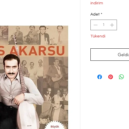
Fiyat
Fi
indirim
Adet
*
Tükendi
Geldi