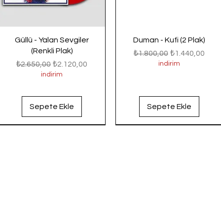
Güllü - Yalan Sevgiler
Duman - Kufi (2 Plak)
(Renkli Plak)
Normal Fiyat
İndirimli Fiyat
₺1.800,00
₺1.440,00
Normal Fiyat
İndirimli Fiyat
₺2.650,00
₺2.120,00
indirim
indirim
Sepete Ekle
Sepete Ekle
Yeni Gelenler
Yeni Gelenler
Yeni Gelenler
Yeni Gelenler
Yeni Gelenler
Yeni Gelenler