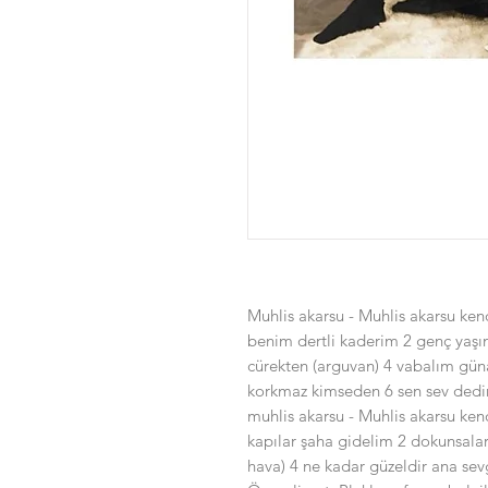
Muhlis akarsu - Muhlis akarsu ken
benim dertli kaderim 2 genç yaşımd
cürekten (arguvan) 4 vabalım gü
korkmaz kimseden 6 sen sev dedi
muhlis akarsu - Muhlis akarsu ken
kapılar şaha gidelim 2 dokunsalar
hava) 4 ne kadar güzeldir ana sevg