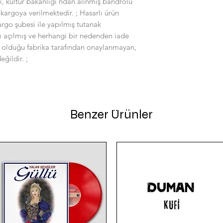
lı, kültür bakanlığı'ndan alınmış bandrolü
kargoya verilmektedir. ; Hasarlı ürün
kargo şubesi ile yapılmış tutanak
ı açılmış ve herhangi bir nedenden iade
ı olduğu fabrika tarafından onaylanmayan,
ğildir. ;
Benzer Ürünler