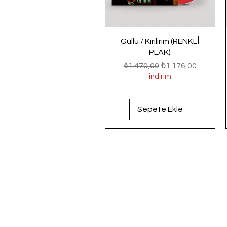
Güllü / Kırılırım (RENKLİ
PLAK)
Normal Fiyat
İndirimli Fiyat
₺1.470,00
₺1.176,00
indirim
Sepete Ekle
Yeni Gelenler
Yeni Gelenler
Yeni Gelenler