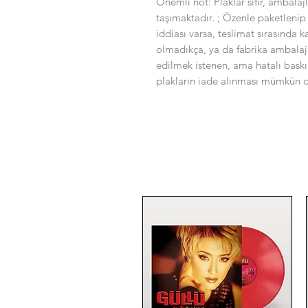
Önemli not: Plaklar sıfır, ambalaj
taşımaktadır. ; Özenle paketlenip 
iddiası varsa, teslimat sırasında 
olmadıkça, ya da fabrika ambalaj
edilmek istenen, ama hatalı bask
plakların iade alınması mümkün de