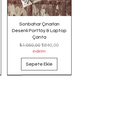
Sonbahar Çınarları
Desenli Portföy & Laptop
Çanta
Normal Fiyat
İndirimli Fiyat
₺1.050,00
₺840,00
indirim
Sepete Ekle
Yeni Gelenler
Yeni Gelenler
Yeni Gelenler