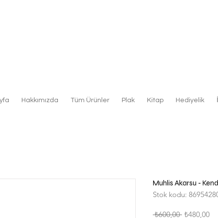
yfa
Hakkımızda
Tüm Ürünler
Plak
Kitap
Hediyelik
Muhlis Akarsu - Ken
Stok kodu: 8695428
Normal
İn
 ₺600,00 
₺480,00