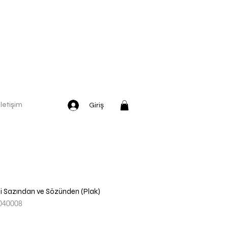
İletişim
Giriş
di Sazından ve Sözünden (Plak)
040008
dirimli