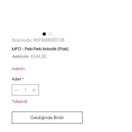
Stok kodu: 8693688000138
MFÖ - Peki Peki Anladık (Plak)
Normal
İndirimli
 ₺680,00 
₺544,00
Fiyat
Fiyat
indirim
Adet
*
Tükendi
Geldiğinde Bildir