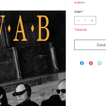
Fiyat
Fi
indirim
Adet
*
Tükendi
Geldi