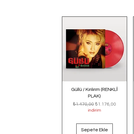
Güllü / Kırılırım (RENKLİ
PLAK)
Normal Fiyat
İndirimli Fiyat
₺1.470,00
₺1.176,00
indirim
Sepete Ekle