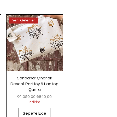
Yeni Gelenler
Sonbahar Çınarları
Desenli Portföy & Laptop
Çanta
Normal Fiyat
İndirimli Fiyat
₺1.050,00
₺840,00
indirim
Sepete Ekle