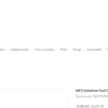
yfa
Hakkımızda
Tüm Ürünler
Plak
Kitap
Hediyelik
MFÖ (Mazhar Fuat Öz
Stok kodu: 8697420
Normal
İn
 ₺780,00 
₺624,00