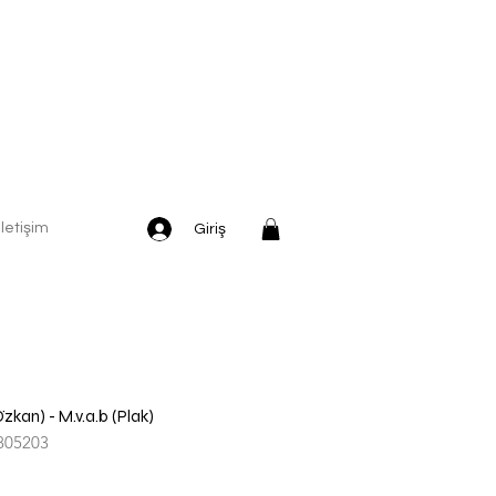
İletişim
Giriş
kan) - M.v.a.b (Plak)
805203
dirimli