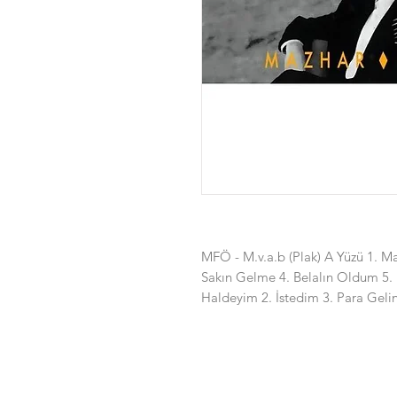
MFÖ - M.v.a.b (Plak) A Yüzü 1. Ma
Sakın Gelme 4. Belalın Oldum 5.
Haldeyim 2. İstedim 3. Para Geli