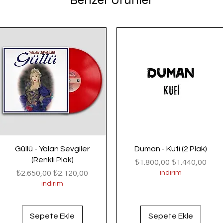
Benzer Ürünler
Güllü - Yalan Sevgiler
Duman - Kufi (2 Plak)
(Renkli Plak)
Normal Fiyat
İndirimli Fiyat
₺1.800,00
₺1.440,00
Normal Fiyat
İndirimli Fiyat
₺2.650,00
₺2.120,00
indirim
indirim
Sepete Ekle
Sepete Ekle