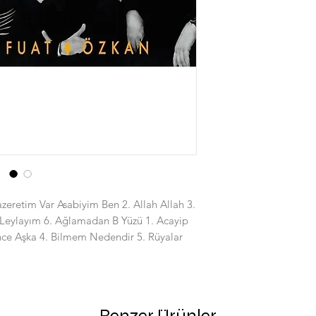
zeretim Var Asabiyim Ben 2. Allah Allah 3.
 Leylayım 6. Ağlamadan B Yüzü 1. Acayip
nce Aşka 4. Bilmem Nedendir 5. Rüyalar