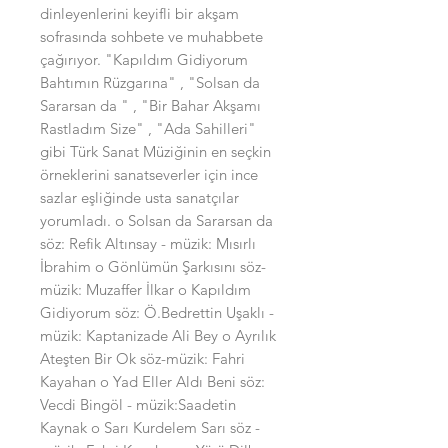
dinleyenlerini keyifli bir akşam 
sofrasında sohbete ve muhabbete 
çağırıyor. "Kapıldım Gidiyorum 
Bahtımın Rüzgarına" , "Solsan da 
Sararsan da " , "Bir Bahar Akşamı 
Rastladım Size" , "Ada Sahilleri" 
gibi Türk Sanat Müziğinin en seçkin 
örneklerini sanatseverler için ince 
sazlar eşliğinde usta sanatçılar 
yorumladı. o Solsan da Sararsan da 
söz: Refik Altınsay - müzik: Mısırlı 
İbrahim o Gönlümün Şarkısını söz-
müzik: Muzaffer İlkar o Kapıldım 
Gidiyorum söz: Ö.Bedrettin Uşaklı - 
müzik: Kaptanizade Ali Bey o Ayrılık 
Ateşten Bir Ok söz-müzik: Fahri 
Kayahan o Yad Eller Aldı Beni söz: 
Vecdi Bingöl - müzik:Saadetin 
Kaynak o Sarı Kurdelem Sarı söz - 