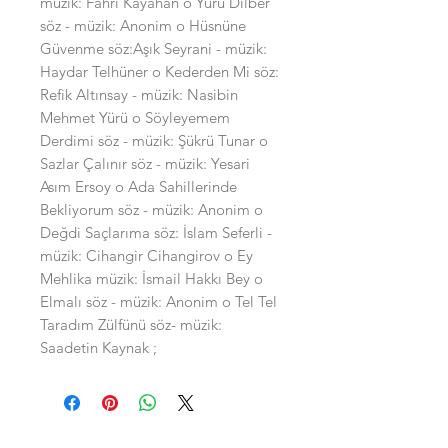
müzik: Fahri Kayahan o Yürü Dilber 
söz - müzik: Anonim o Hüsnüne 
Güvenme söz:Aşık Seyrani - müzik: 
Haydar Telhüner o Kederden Mi söz: 
Refik Altınsay - müzik: Nasibin 
Mehmet Yürü o Söyleyemem 
Derdimi söz - müzik: Şükrü Tunar o 
Sazlar Çalınır söz - müzik: Yesari 
Asım Ersoy o Ada Sahillerinde 
Bekliyorum söz - müzik: Anonim o 
Değdi Saçlarıma söz: İslam Seferli - 
müzik: Cihangir Cihangirov o Ey 
Mehlika müzik: İsmail Hakkı Bey o 
Elmalı söz - müzik: Anonim o Tel Tel 
Taradım Zülfünü söz- müzik: 
Saadetin Kaynak ;