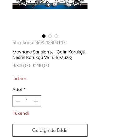
Stok kodu: 8695428031471
Meyhane Şarkıları 5 - Çetin Körükçü,
Nesrin Körükçü Ve Türk Müziğ
Normal
İndirimli
 ₺300,00 
₺240,00
Fiyat
Fiyat
indirim
Adet
*
Tükendi
Geldiğinde Bildir