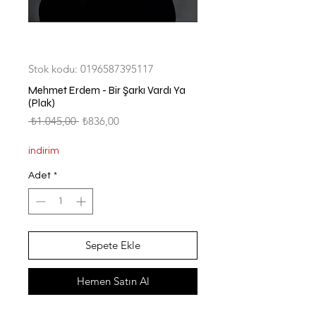
Stok kodu: 0196587395117
Mehmet Erdem - Bir Şarkı Vardı Ya
(Plak)
Normal
İndirimli
 ₺1.045,00 
₺836,00
Fiyat
Fiyat
indirim
Adet
*
Sepete Ekle
Hemen Satın Al