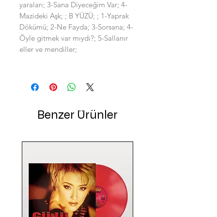
yaraları; 3-Sana Diyeceğim Var; 4-
Mazideki Aşk; ; B YÜZÜ; ; 1-Yaprak
Dökümü; 2-Ne Fayda; 3-Sorsana; 4-
Öyle gitmek var mıydı?; 5-Sallanır
eller ve mendiller;
Benzer Ürünler