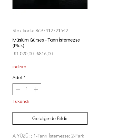
Stok kodu: 8697412721542
Müslüm Gürses - Tanrı İstemezse
(Plak)
Normal
İndirimli
 ₺1.020,00 
₺816,00
Fiyat
Fiyat
indirim
Adet
*
Tükendi
Geldiğinde Bildir
A YÜZÜ; ; 1-Tanrı İstemezse; 2-Fark