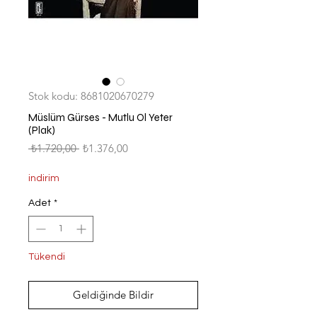
Stok kodu: 8681020670279
Müslüm Gürses - Mutlu Ol Yeter
(Plak)
Normal
İndirimli
 ₺1.720,00 
₺1.376,00
Fiyat
Fiyat
indirim
Adet
*
Tükendi
Geldiğinde Bildir