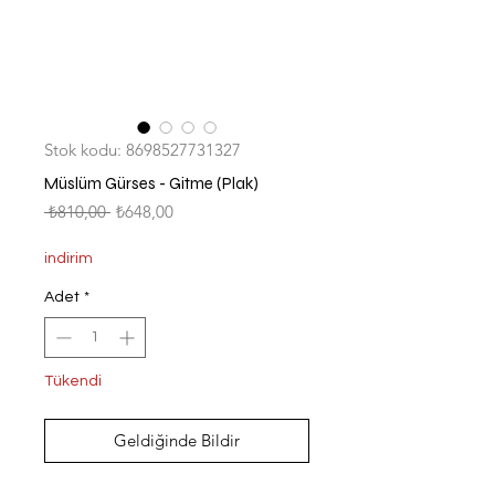
Stok kodu: 8698527731327
Müslüm Gürses - Gitme (Plak)
Normal
İndirimli
 ₺810,00 
₺648,00
Fiyat
Fiyat
indirim
Adet
*
Tükendi
Geldiğinde Bildir