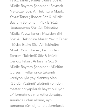
Yavuz Taner ; Kalleş Dünya Söz &
Müzik: Bayram Şenpınar ; Sevmek
Ne Güzel Söz: Ali Tekintüre Müzik:
Yavuz Taner ; İbadet Söz & Müzik:
Bayram Şenpınar ; Plak B Yüzü:
Unutamazsın Söz: Ali Tekintüre
Müzik: Yavuz Taner ; Maziden Biri
Söz: Ali Tekintüre Müzik: Yavuz Taner
; Tövbe Ettim Söz: Ali Tekintüre
Müzik: Yavuz Taner ; Gözünden
Tanırım (Taksimli) Söz & Müzik:
Cengiz Tekin ; Anlasana Söz &
Müzik: Bayram Şenpınar ; Müslüm
Gürses'in yıllar önce taksimli
versiyonuyla yayınlanmış olan
'Güldür Yüzümü' albümü yeniden
mastering yapılarak hayat buluyor.
LP formatında marketlerde satışa
sunulacak olan albüm, aynı
zamanda tüm dijital platformlarda