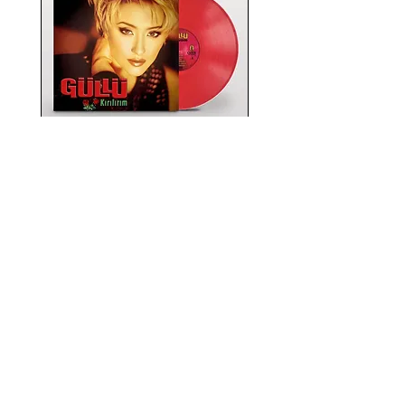
Güllü / Kırılırım (RENKLİ
PLAK)
Normal Fiyat
İndirimli Fiyat
₺1.470,00
₺1.176,00
indirim
Sepete Ekle
Yeni Gelenler
Yeni Gelenler
Yeni Gelenler
Yeni Gelenler
Yeni Gelenler
Yeni Gelenler
Yeni Gelenler
Yeni Gelenler
Yeni Gelenler
Yeni Gelenler
Yeni Gelenler
Yeni Gelenler
Yeni Gelenler
© Afili Dükkan 2025 I Her Hakkı Saklıdır