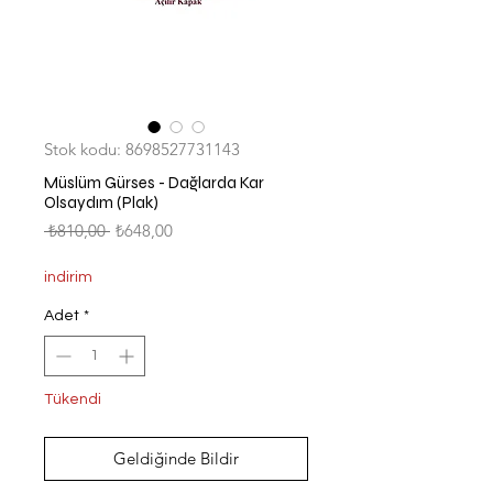
Stok kodu: 8698527731143
Müslüm Gürses - Dağlarda Kar
Olsaydım (Plak)
Normal
İndirimli
 ₺810,00 
₺648,00
Fiyat
Fiyat
indirim
Adet
*
Tükendi
Geldiğinde Bildir