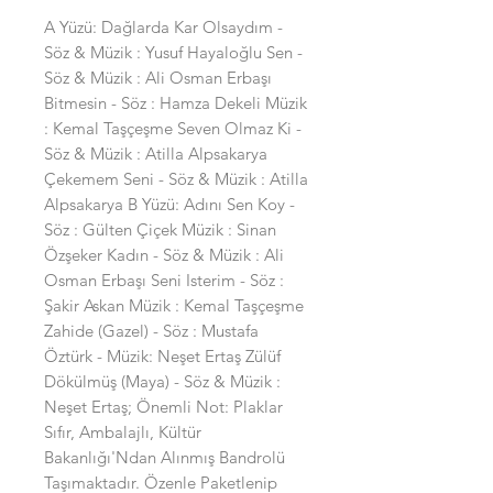
A Yüzü: Dağlarda Kar Olsaydım -
Söz & Müzik : Yusuf Hayaloğlu Sen -
Söz & Müzik : Ali Osman Erbaşı
Bitmesin - Söz : Hamza Dekeli Müzik
: Kemal Taşçeşme Seven Olmaz Ki -
Söz & Müzik : Atilla Alpsakarya
Çekemem Seni - Söz & Müzik : Atilla
Alpsakarya B Yüzü: Adını Sen Koy -
Söz : Gülten Çiçek Müzik : Sinan
Özşeker Kadın - Söz & Müzik : Ali
Osman Erbaşı Seni Isterim - Söz :
Şakir Askan Müzik : Kemal Taşçeşme
Zahide (Gazel) - Söz : Mustafa
Öztürk - Müzik: Neşet Ertaş Zülüf
Dökülmüş (Maya) - Söz & Müzik :
Neşet Ertaş; Önemli Not: Plaklar
Sıfır, Ambalajlı, Kültür
Bakanlığı'Ndan Alınmış Bandrolü
Taşımaktadır. Özenle Paketlenip