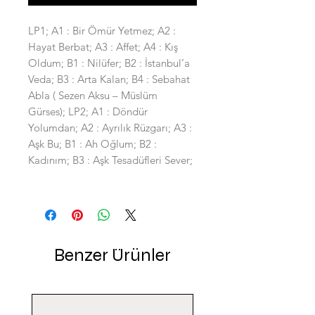
LP1; A1 : Bir Ömür Yetmez; A2 :
Hayat Berbat; A3 : Affet; A4 : Kış
Oldum; B1 : Nilüfer; B2 : İstanbul’a
Veda; B3 : Arta Kalan; B4 : Sebahat
Abla ( Sezen Aksu – Müslüm
Gürses); LP2; A1 : Döndür
Yolumdan; A2 : Ayrılık Rüzgarı; A3 :
Aşk Bu; B1 : Ah Oğlum; B2 :
Kadınım; B3 : Aşk Tesadüfleri Sever;
Benzer Ürünler