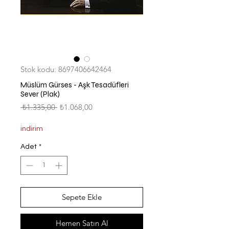
Stok kodu: 8697406642464
Müslüm Gürses - Aşk Tesadüfleri
Sever (Plak)
Normal
İndirimli
 ₺1.335,00 
₺1.068,00
Fiyat
Fiyat
indirim
Adet
*
Sepete Ekle
Hemen Satın Al