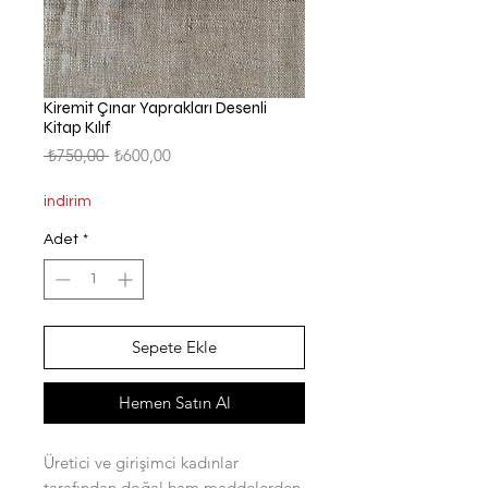
Kiremit Çınar Yaprakları Desenli
Kitap Kılıf
Normal
İndirimli
 ₺750,00 
₺600,00
Fiyat
Fiyat
indirim
Adet
*
Sepete Ekle
Hemen Satın Al
Üretici ve girişimci kadınlar
tarafından doğal ham maddelerden