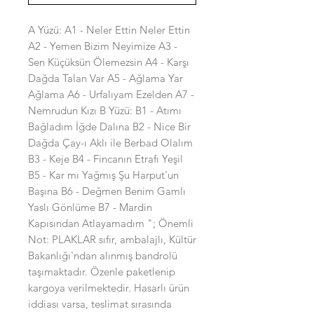
A Yüzü: A1 - Neler Ettin Neler Ettin 
A2 - Yemen Bizim Neyimize A3 - 
Sen Küçüksün Ölemezsin A4 - Karşı 
Dağda Talan Var A5 - Ağlama Yar 
Ağlama A6 - Urfalıyam Ezelden A7 - 
Nemrudun Kızı B Yüzü: B1 - Atımı 
Bağladım İğde Dalına B2 - Nice Bir 
Dağda Çay-ı Aklı ile Berbad Olalım 
B3 - Keje B4 - Fincanın Etrafı Yeşil 
B5 - Kar mı Yağmış Şu Harput'un 
Başına B6 - Değmen Benim Gamlı 
Yaslı Gönlüme B7 - Mardin 
Kapısından Atlayamadım "; Önemli 
Not: PLAKLAR sıfır, ambalajlı, Kültür 
Bakanlığı'ndan alınmış bandrolü 
taşımaktadır. Özenle paketlenip 
kargoya verilmektedir. Hasarlı ürün 
iddiası varsa, teslimat sırasında 