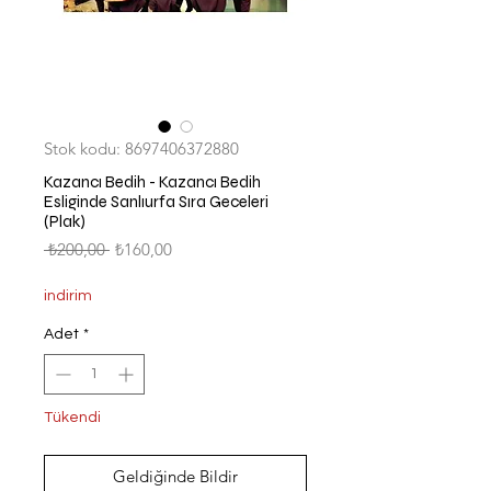
Stok kodu: 8697406372880
Kazancı Bedih - Kazancı Bedih
Esliginde Sanlıurfa Sıra Geceleri
(Plak)
Normal
İndirimli
 ₺200,00 
₺160,00
Fiyat
Fiyat
indirim
Adet
*
Tükendi
Geldiğinde Bildir