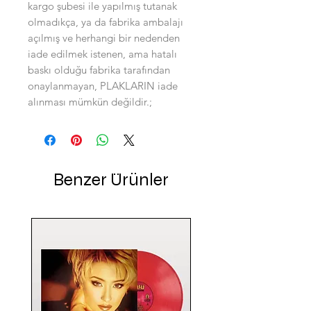
kargo şubesi ile yapılmış tutanak 
olmadıkça, ya da fabrika ambalajı 
açılmış ve herhangi bir nedenden 
iade edilmek istenen, ama hatalı 
baskı olduğu fabrika tarafından 
onaylanmayan, PLAKLARIN iade 
alınması mümkün değildir.;
Benzer Ürünler