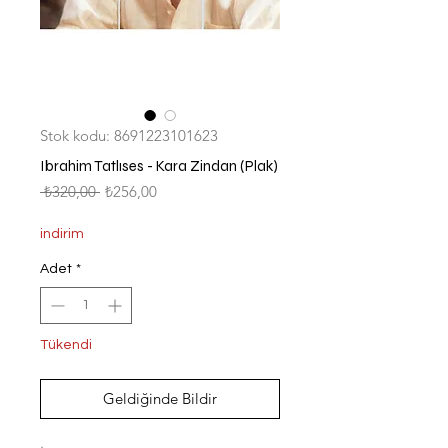
Stok kodu: 8691223101623
Ibrahim Tatlıses - Kara Zindan (Plak)
Normal
İndirimli
 ₺320,00 
₺256,00
Fiyat
Fiyat
indirim
Adet
*
Tükendi
Geldiğinde Bildir