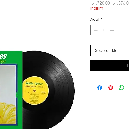
Normal
 ₺1.720,00 
₺1.376,0
Fiyat
indirim
Adet
*
Sepete Ekle
H