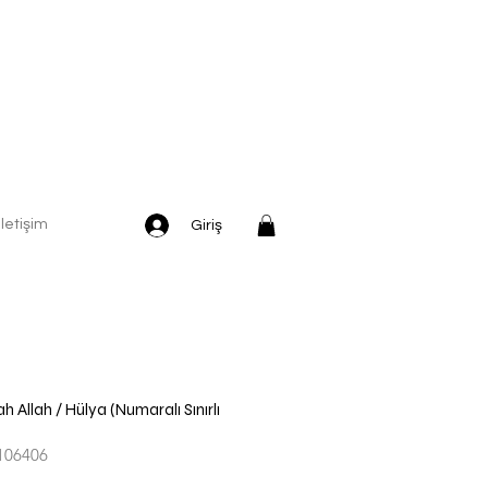
İletişim
Giriş
ah Allah / Hülya (Numaralı Sınırlı
106406