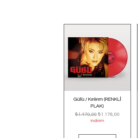
Güllü / Kırılırım (RENKLİ
PLAK)
Normal Fiyat
İndirimli Fiyat
₺1.470,00
₺1.176,00
indirim