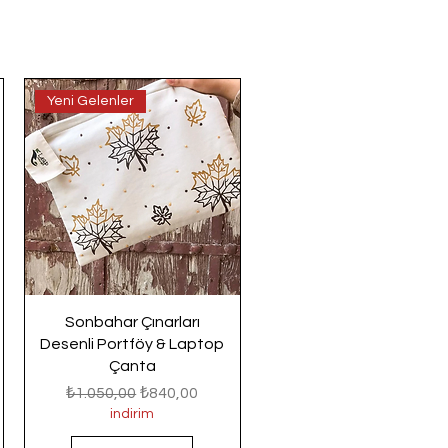
Yeni Gelenler
Sonbahar Çınarları
Desenli Portföy & Laptop
Çanta
Normal Fiyat
İndirimli Fiyat
₺1.050,00
₺840,00
indirim