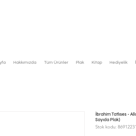
yfa
Hakkımızda
Tüm Ürünler
Plak
Kitap
Hediyelik
İbrahim Tatlıses - All
Sayıda Plak)
Stok kodu: 8691223