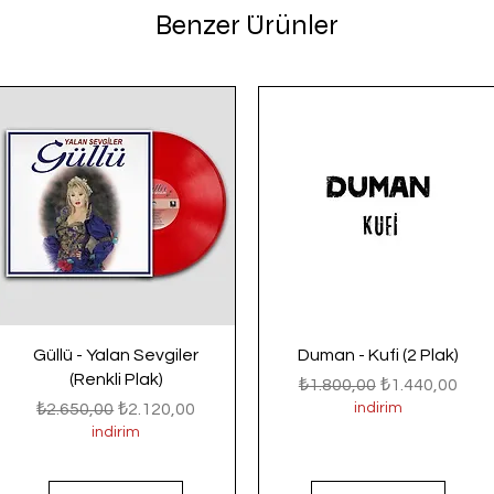
Benzer Ürünler
Güllü - Yalan Sevgiler
Duman - Kufi (2 Plak)
(Renkli Plak)
Normal Fiyat
İndirimli Fiyat
₺1.800,00
₺1.440,00
Normal Fiyat
İndirimli Fiyat
₺2.650,00
₺2.120,00
indirim
indirim