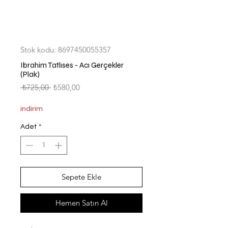
Stok kodu: 8697450055357
Ibrahim Tatlıses - Acı Gerçekler
(Plak)
Normal
İndirimli
 ₺725,00 
₺580,00
Fiyat
Fiyat
indirim
Adet
*
Sepete Ekle
Hemen Satın Al