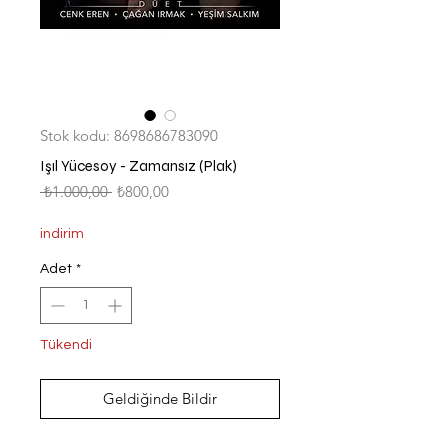
Stok kodu: 8698686783090
Işıl Yücesoy - Zamansız (Plak)
Normal
İndirimli
 ₺1.000,00 
₺800,00
Fiyat
Fiyat
indirim
Adet
*
Tükendi
Geldiğinde Bildir