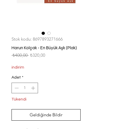
Stok kodu: 8697893271666
Harun Kolçak - En Büyük Aşk (Plak)
Normal
İndirimli
 ₺400,00 
₺320,00
Fiyat
Fiyat
indirim
Adet
*
Tükendi
Geldiğinde Bildir