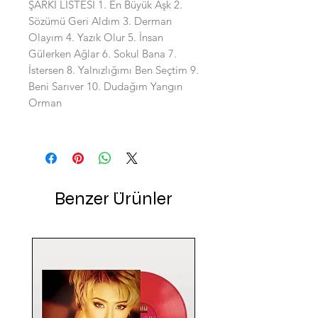
ŞARKI LİSTESİ 1. En Büyük Aşk 2.
Sözümü Geri Aldım 3. Derman
Olayım 4. Yazık Olur 5. İnsan
Gülerken Ağlar 6. Sokul Bana 7.
İstersen 8. Yalnızlığımı Ben Seçtim 9.
Beni Sarıver 10. Dudağım Yangın
Orman
Benzer Ürünler