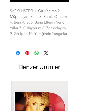
ŞARKI LİSTESİ 1. Gir Kanıma 2.
Müptelayım Sana 3. Sensiz Olmam
4. Beni Affet 5. Bana Ellerini Ver 6.
Yıllar 7. Özlüyorum 8. Zorundayım
9. Git İşine 10. Yüreğimin Yangınları
Benzer Ürünler