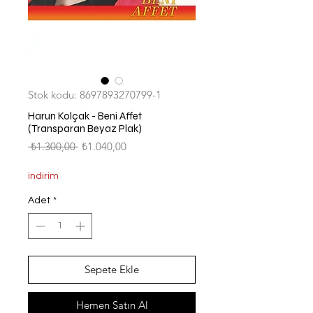
Stok kodu: 8697893270799-1
Harun Kolçak - Beni Affet
(Transparan Beyaz Plak)
Normal
İndirimli
 ₺1.300,00 
₺1.040,00
Fiyat
Fiyat
indirim
Adet
*
Sepete Ekle
Hemen Satın Al