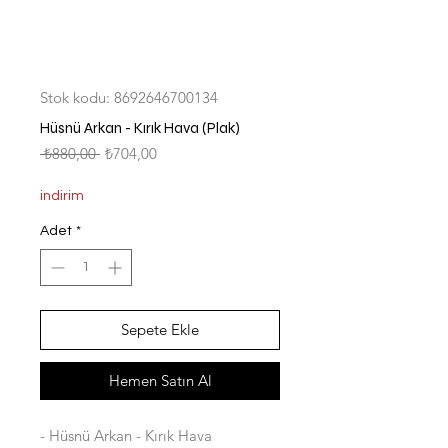
Stok kodu: 8692646700134
Hüsnü Arkan - Kırık Hava (Plak)
Normal
İndirimli
 ₺880,00 
₺704,00
Fiyat
Fiyat
indirim
Adet
*
Sepete Ekle
Hemen Satın Al
- Hüsnü Arkan - Kırık Hava