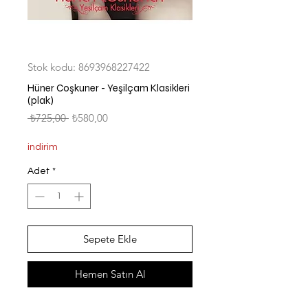
Stok kodu: 8693968227422
Hüner Coşkuner - Yeşilçam Klasikleri
(plak)
Normal
İndirimli
 ₺725,00 
₺580,00
Fiyat
Fiyat
indirim
Adet
*
Sepete Ekle
Hemen Satın Al