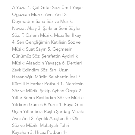
A Yüzü: 1. Çal Gitar Söz: Ümit Yaşar
Oğuzcan Müzik: Avni Anıl 2.
Doymadım Sana Söz ve Müzik:
Nevzat Akay 3. Şarkılar Seni Söyler
Söz: F. Özlem Müzik: Muzaffer İlkay
4. Sen Gençliğimin Katilisin Söz ve
Müzik: Suat Sayın 5. Geçmesin
Günümüz Söz: Şerafettin Aydınlık
Müzik: Alaaddin Yavaşça 6. Dertleri
Zevk Edindim Söz: Sırrı Uzun
Hasanoğlu Müzik: Selahattin İnal 7.
Kürdili Hicazkar Potburi 1- Nerdesin
Söz ve Müzik: Şekip Ayhan Özışık 2-
Yıllar Sonra Rastladım Söz ve Müzik:
Yıldırım Gürses B Yüzü: 1. Rüya Gibi
Uçan Yıllar Söz: Rüştü Şardağ Müzik:
Avni Anıl 2. Ayrılık Ateşten Bir Ok
Söz ve Müzik: Malatyalı Fahri
Kayahan 3. Hicaz Potburi 1-