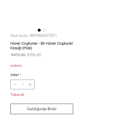
Stok kodu: 8693968227811
Hüner Coşkuner - Bir Hüner Coşkuner
Klasiği (Plak)
Normal
İndirimli
 ₺495,00 
₺396,00
Fiyat
Fiyat
indirim
Adet
*
Tükendi
Geldiğinde Bildir