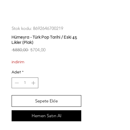
Stok kodu: 8692646700219
Hümeyra - Türk Pop Tarihi / Eski 45
Likler (Plak)
Normal
İndirimli
 ₺880,00 
₺704,00
Fiyat
Fiyat
indirim
Adet
*
Sepete Ekle
Hemen Satın Al