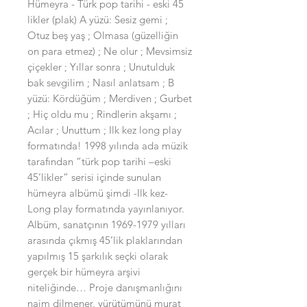
Hümeyra - Türk pop tarihi - eski 45
likler (plak) A yüzü: Sesiz gemi ;
Otuz beş yaş ; Olmasa (güzelliğin
on para etmez) ; Ne olur ; Mevsimsiz
çiçekler ; Yıllar sonra ; Unutulduk
bak sevgilim ; Nasıl anlatsam ; B
yüzü: Kördüğüm ; Merdiven ; Gurbet
; Hiç oldu mu ; Rindlerin akşamı ;
Acılar ; Unuttum ; Ilk kez long play
formatında! 1998 yılında ada müzik
tarafından “türk pop tarihi –eski
45’likler” serisi içinde sunulan
hümeyra albümü şimdi -Ilk kez-
Long play formatında yayınlanıyor.
Albüm, sanatçının 1969-1979 yılları
arasında çıkmış 45’lik plaklarından
yapılmış 15 şarkılık seçki olarak
gerçek bir hümeyra arşivi
niteliğinde… Proje danışmanlığını
naim dilmener, yürütümünü murat