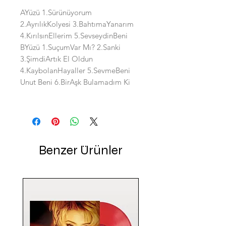
AYüzü 1.Sürünüyorum
2.AyrılıkKolyesi 3.BahtımaYanarım
4.KırılsınEllerim 5.SevseydinBeni
BYüzü 1.SuçumVar Mı? 2.Sanki
3.ŞimdiArtık El Oldun
4.KaybolanHayaller 5.SevmeBeni
Unut Beni 6.BirAşk Bulamadım Ki
Benzer Ürünler