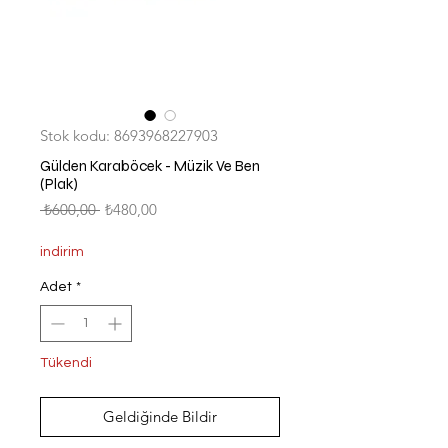
Stok kodu: 8693968227903
Gülden Karaböcek - Müzik Ve Ben
(Plak)
Normal
İndirimli
 ₺600,00 
₺480,00
Fiyat
Fiyat
indirim
Adet
*
Tükendi
Geldiğinde Bildir