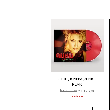
Güllü / Kırılırım (RENKLİ
PLAK)
Normal Fiyat
İndirimli Fiyat
₺1.470,00
₺1.176,00
indirim