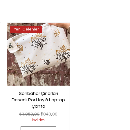
Yeni Gelenler
Sonbahar Çınarları
Desenli Portföy & Laptop
Çanta
Normal Fiyat
İndirimli Fiyat
₺1.050,00
₺840,00
indirim