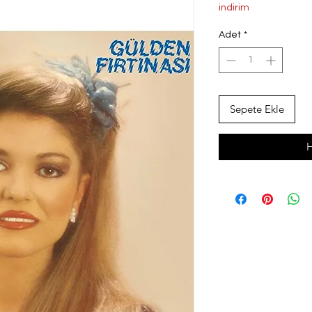
Fiyat
Fi
indirim
Adet
*
Sepete Ekle
H