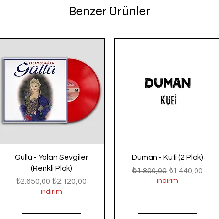
Benzer Ürünler
Güllü - Yalan Sevgiler
Duman - Kufi (2 Plak)
(Renkli Plak)
Normal Fiyat
İndirimli Fiyat
₺1.800,00
₺1.440,00
Normal Fiyat
İndirimli Fiyat
₺2.650,00
₺2.120,00
indirim
indirim