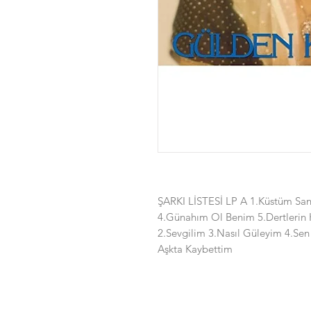
ŞARKI LİSTESİ LP A 1.Küstüm San
4.Günahım Ol Benim 5.Dertlerin
2.Sevgilim 3.Nasıl Güleyim 4.Se
Aşkta Kaybettim