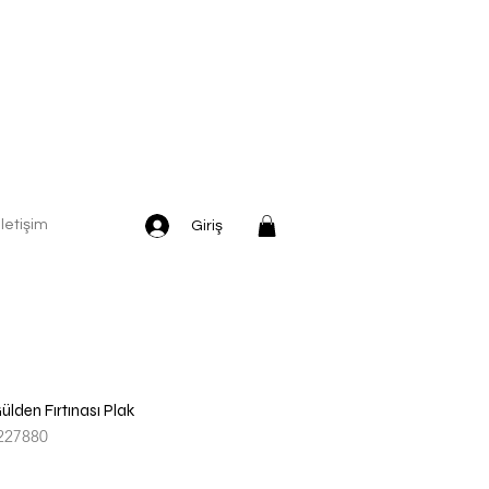
İletişim
Giriş
lden Fırtınası Plak
227880
dirimli