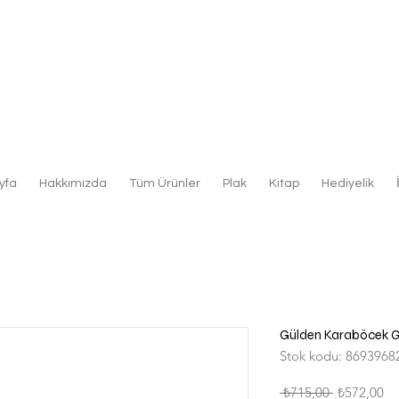
yfa
Hakkımızda
Tüm Ürünler
Plak
Kitap
Hediyelik
Gülden Karaböcek Gü
Stok kodu: 8693968
Normal
İn
 ₺715,00 
₺572,00