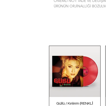
ÖNEMLİ NOT: İADE VE DEĞİŞ
ÜRÜNÜN ORJİNALLİĞİ BOZULM
Güllü / Kırılırım (RENKLİ