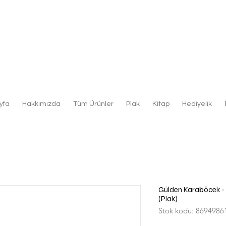
yfa
Hakkımızda
Tüm Ürünler
Plak
Kitap
Hediyelik
Gülden Karaböcek - B
(Plak)
Stok kodu: 8694986