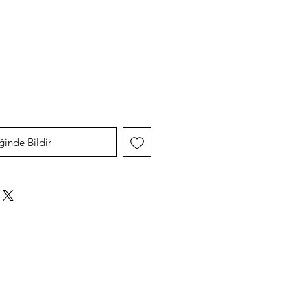
dirimli
yat
ğinde Bildir