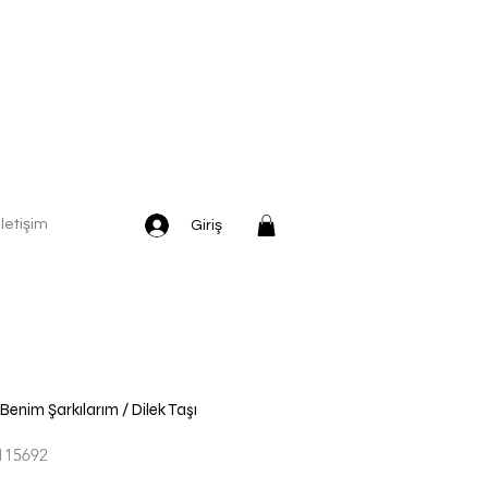
İletişim
Giriş
enim Şarkılarım / Dilek Taşı
115692