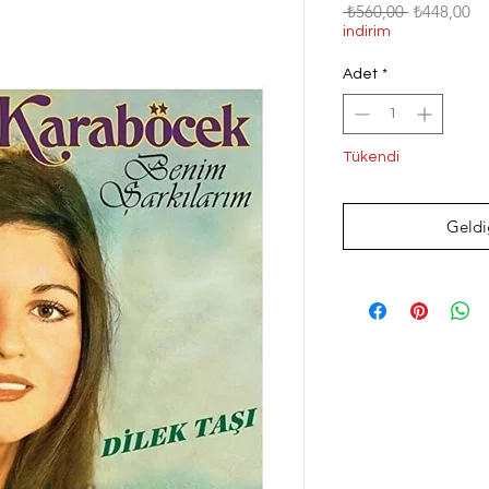
Normal
İn
 ₺560,00 
₺448,00
Fiyat
Fi
indirim
Adet
*
Tükendi
Geldi