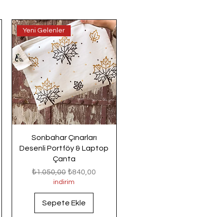
Yeni Gelenler
Sonbahar Çınarları
Desenli Portföy & Laptop
Çanta
Normal Fiyat
İndirimli Fiyat
₺1.050,00
₺840,00
indirim
Sepete Ekle