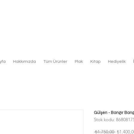
yfa
Hakkımızda
Tüm Ürünler
Plak
Kitap
Hediyelik
Gülşen - Bangır Bangı
Stok kodu: 8680817
Normal
 ₺1.750,00 
₺1.400,0