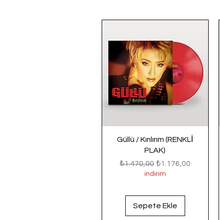
Güllü / Kırılırım (RENKLİ
PLAK)
Normal Fiyat
İndirimli Fiyat
₺1.470,00
₺1.176,00
indirim
Sepete Ekle