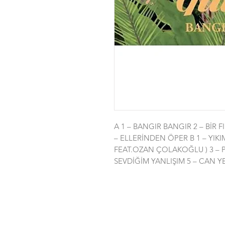
A 1 – BANGIR BANGIR 2 – BİR F
– ELLERİNDEN ÖPER B 1 – YIKI
FEAT.OZAN ÇOLAKOĞLU ) 3 – P
SEVDİĞİM YANLIŞIM 5 – CAN Y