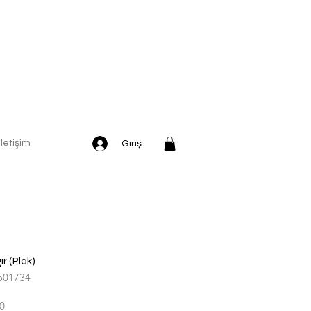
İletişim
Giriş
r (Plak)
501734
İndirimli
0