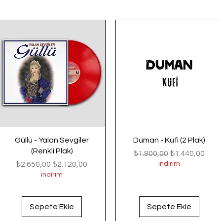
Güllü - Yalan Sevgiler
Duman - Kufi (2 Plak)
(Renkli Plak)
Normal Fiyat
İndirimli Fiyat
₺1.800,00
₺1.440,00
Normal Fiyat
İndirimli Fiyat
₺2.650,00
₺2.120,00
indirim
indirim
Sepete Ekle
Sepete Ekle