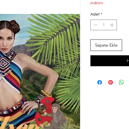
Fiyat
indirim
Adet
*
Sepete Ekle
H