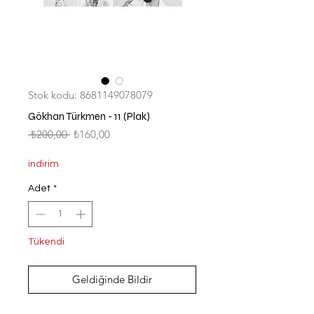
Stok kodu: 8681149078079
Gökhan Türkmen - 11 (Plak)
Normal
İndirimli
 ₺200,00 
₺160,00
Fiyat
Fiyat
indirim
Adet
*
Tükendi
Geldiğinde Bildir