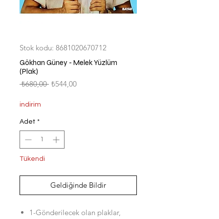
Stok kodu: 8681020670712
Gökhan Güney - Melek Yüzlüm
(Plak)
Normal
İndirimli
 ₺680,00 
₺544,00
Fiyat
Fiyat
indirim
Adet
*
Tükendi
Geldiğinde Bildir
1-Gönderilecek olan plaklar,