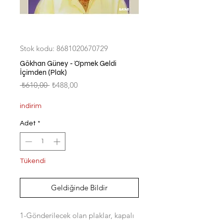
Stok kodu: 8681020670729
Gökhan Güney - Öpmek Geldi
İçimden (Plak)
Normal
İndirimli
 ₺610,00 
₺488,00
Fiyat
Fiyat
indirim
Adet
*
Tükendi
Geldiğinde Bildir
1-Gönderilecek olan plaklar, kapalı