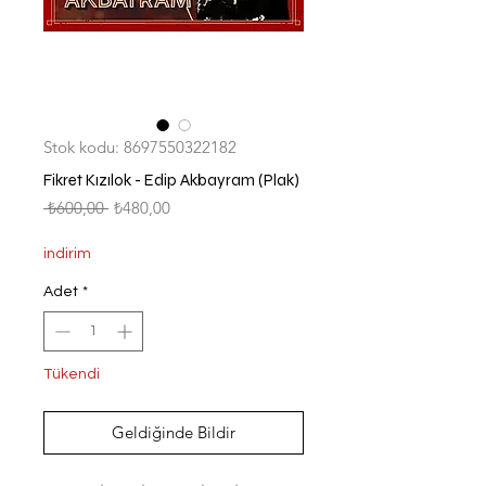
Stok kodu: 8697550322182
Fikret Kızılok - Edip Akbayram (Plak)
Normal
İndirimli
 ₺600,00 
₺480,00
Fiyat
Fiyat
indirim
Adet
*
Tükendi
Geldiğinde Bildir