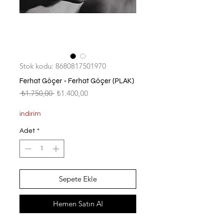
Stok kodu: 8680817501970
Ferhat Göçer - Ferhat Göçer (PLAK)
Normal
İndirimli
 ₺1.750,00 
₺1.400,00
Fiyat
Fiyat
indirim
Adet
*
Sepete Ekle
Hemen Satın Al