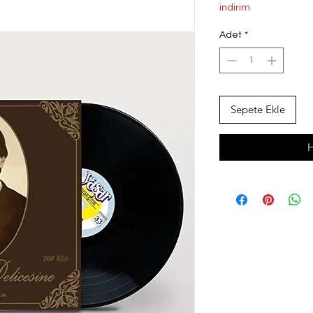
Fiyat
Fi
indirim
Adet
*
Sepete Ekle
H