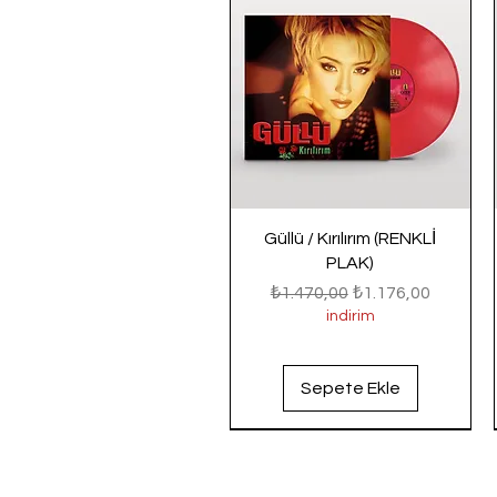
Güllü / Kırılırım (RENKLİ
PLAK)
Normal Fiyat
İndirimli Fiyat
₺1.470,00
₺1.176,00
indirim
Sepete Ekle
Yeni Gelenler
Yeni Gelenler
Yeni Gelenler