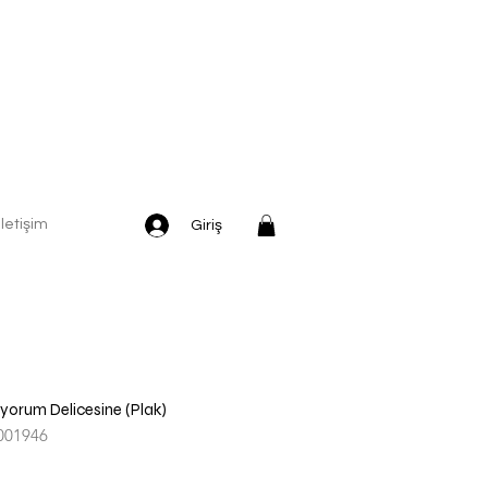
İletişim
Giriş
yorum Delicesine (Plak)
001946
dirimli