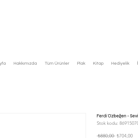
yfa
Hakkımızda
Tüm Ürünler
Plak
Kitap
Hediyelik
Ferdi Özbeğen - Sevi
Stok kodu: 8691507
Normal
İn
 ₺880,00 
₺704,00