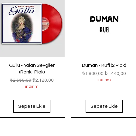
Güllü - Yalan Sevgiler
Duman - Kufi (2 Plak)
(Renkli Plak)
Normal Fiyat
İndirimli Fiyat
₺1.800,00
₺1.440,00
Normal Fiyat
İndirimli Fiyat
₺2.650,00
₺2.120,00
indirim
indirim
Sepete Ekle
Sepete Ekle
Yeni Gelenler
Yeni Gelenler
Yeni Gelenler
Yeni Gelenler
Yeni Gelenler
Yeni Gelenler