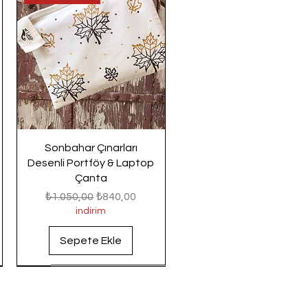
Sonbahar Çınarları
Desenli Portföy & Laptop
Çanta
Normal Fiyat
İndirimli Fiyat
₺1.050,00
₺840,00
indirim
Sepete Ekle
Yeni Gelenler
Yeni Gelenler
Yeni Gelenler