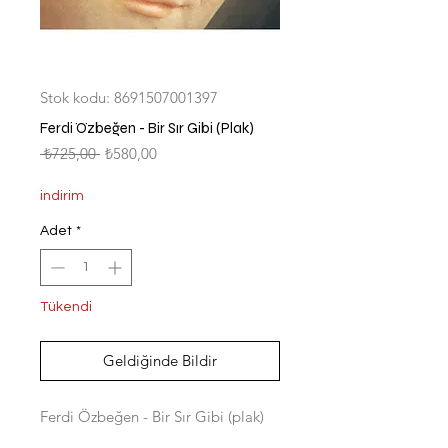
Stok kodu: 8691507001397
Ferdi Özbeğen - Bir Sır Gibi (Plak)
Normal
İndirimli
 ₺725,00 
₺580,00
Fiyat
Fiyat
indirim
Adet
*
Tükendi
Geldiğinde Bildir
Ferdi Özbeğen - Bir Sır Gibi (plak)