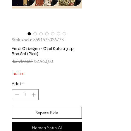
Stok kodu: 8691575026773
Ferdi Özbeğen - Özel Kutulu 3 Lp
Box Set (Plak)
Normal
İndirimli
 ₺3.700,00 
₺2.960,00
Fiyat
Fiyat
indirim
Adet
*
Sepete Ekle
Hemen Satın Al