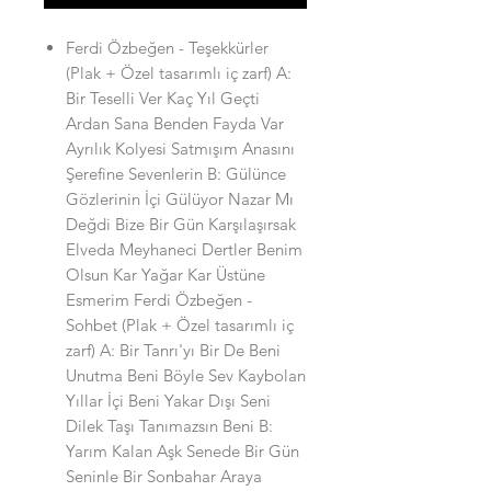
Ferdi Özbeğen - Teşekkürler
(Plak + Özel tasarımlı iç zarf) A:
Bir Teselli Ver Kaç Yıl Geçti
Ardan Sana Benden Fayda Var
Ayrılık Kolyesi Satmışım Anasını
Şerefine Sevenlerin B: Gülünce
Gözlerinin İçi Gülüyor Nazar Mı
Değdi Bize Bir Gün Karşılaşırsak
Elveda Meyhaneci Dertler Benim
Olsun Kar Yağar Kar Üstüne
Esmerim Ferdi Özbeğen -
Sohbet (Plak + Özel tasarımlı iç
zarf) A: Bir Tanrı'yı Bir De Beni
Unutma Beni Böyle Sev Kaybolan
Yıllar İçi Beni Yakar Dışı Seni
Dilek Taşı Tanımazsın Beni B:
Yarım Kalan Aşk Senede Bir Gün
Seninle Bir Sonbahar Araya