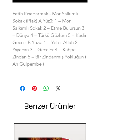
Fatih Kısaparmak - Mor Salkımlı
Sokak (Plak) A Yüzü: 1 – Mor
Salkımlı Sokak 2 – Etme Bulursun 3
– Dünya 4 – Türkü Gözlüm 5 – Kadir
Gecesi B Yüzü: 1 – Yeter Allah 2 –
Asyacan 3 – Geceler 4 – Kahpe
Zindan 5 – Bir Zindanmış Yokluğun (
Ah Gülpembe )
Benzer Ürünler