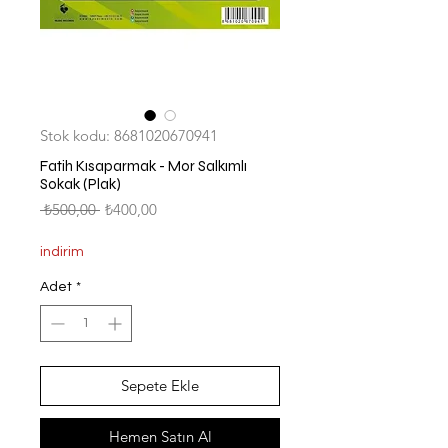
Stok kodu: 8681020670941
Fatih Kısaparmak - Mor Salkımlı
Sokak (Plak)
Normal
İndirimli
 ₺500,00 
₺400,00
Fiyat
Fiyat
indirim
Adet
*
Sepete Ekle
Hemen Satın Al