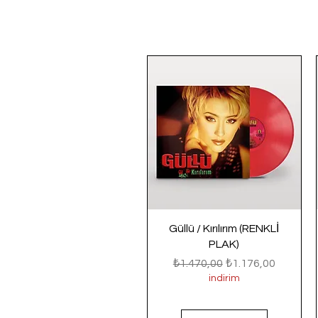
Güllü / Kırılırım (RENKLİ
PLAK)
Normal Fiyat
İndirimli Fiyat
₺1.470,00
₺1.176,00
indirim