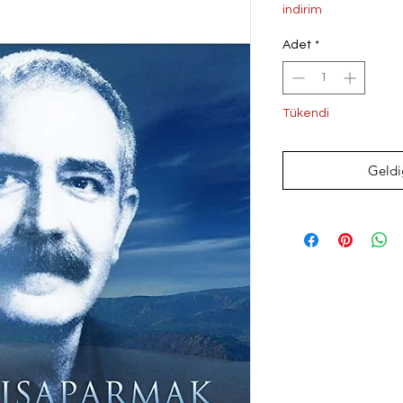
Fiyat
Fi
indirim
Adet
*
Tükendi
Geldi