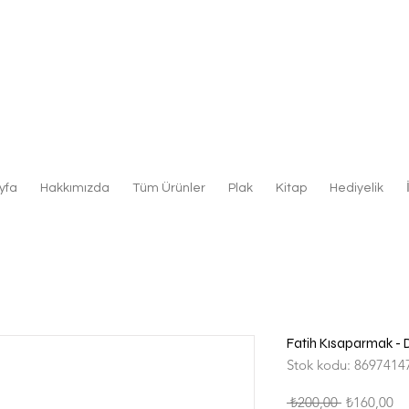
yfa
Hakkımızda
Tüm Ürünler
Plak
Kitap
Hediyelik
Fatih Kısaparmak - D
Stok kodu: 8697414
Normal
İn
 ₺200,00 
₺160,00