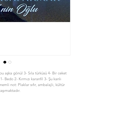
u aşka gönül 3- Sıla türküsü 4- Bir ceket
 1- Bedo 2- Kırmızı karanfil 3- Şu kanlı
emli not: Plaklar sıfır, ambalajlı, kültür
taşımaktadır.