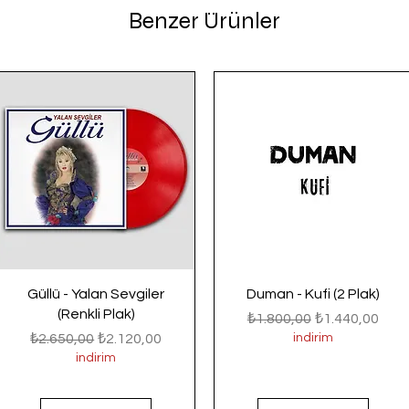
Benzer Ürünler
Güllü - Yalan Sevgiler
Duman - Kufi (2 Plak)
(Renkli Plak)
Normal Fiyat
İndirimli Fiyat
₺1.800,00
₺1.440,00
Normal Fiyat
İndirimli Fiyat
₺2.650,00
₺2.120,00
indirim
indirim