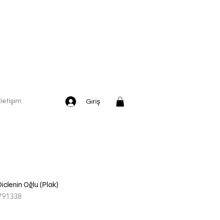
İletişim
Giriş
iclenin Oğlu (Plak)
791338
dirimli