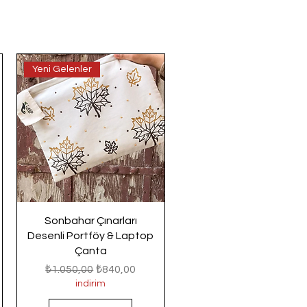
Yeni Gelenler
Sonbahar Çınarları
Desenli Portföy & Laptop
Çanta
Normal Fiyat
İndirimli Fiyat
₺1.050,00
₺840,00
indirim