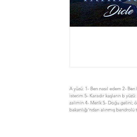
A yüzü: 1- Ben nasıl edem 2- Ben b
isterim 5- Karadır kaşların b yüzü:
zalimin 4- Merik 5- Doğu gelini; ön
bakanlığı'ndan alınmış bandrolü 