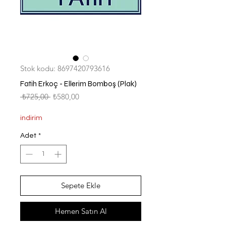
Stok kodu: 8697420793616
Fatih Erkoç - Ellerim Bomboş (Plak)
Normal
İndirimli
 ₺725,00 
₺580,00
Fiyat
Fiyat
indirim
Adet
*
Sepete Ekle
Hemen Satın Al