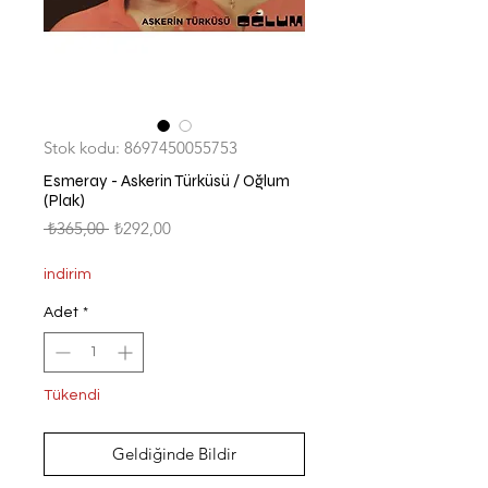
Stok kodu: 8697450055753
Esmeray - Askerin Türküsü / Oğlum
(Plak)
Normal
İndirimli
 ₺365,00 
₺292,00
Fiyat
Fiyat
indirim
Adet
*
Tükendi
Geldiğinde Bildir