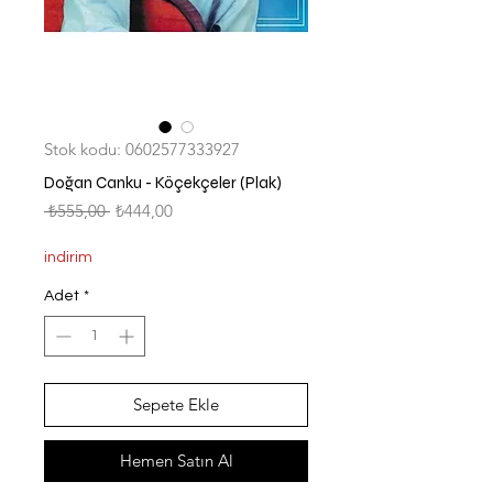
Stok kodu: 0602577333927
Doğan Canku - Köçekçeler (Plak)
Normal
İndirimli
 ₺555,00 
₺444,00
Fiyat
Fiyat
indirim
Adet
*
Sepete Ekle
Hemen Satın Al