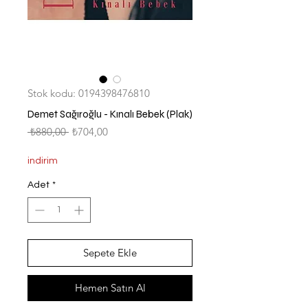
Stok kodu: 0194398476810
Demet Sağıroğlu - Kınalı Bebek (Plak)
Normal
İndirimli
 ₺880,00 
₺704,00
Fiyat
Fiyat
indirim
Adet
*
Sepete Ekle
Hemen Satın Al