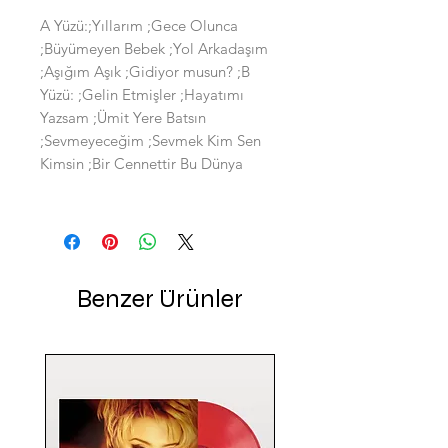
A Yüzü:;Yıllarım ;Gece Olunca
;Büyümeyen Bebek ;Yol Arkadaşım
;Aşığım Aşık ;Gidiyor musun? ;B
Yüzü: ;Gelin Etmişler ;Hayatımı
Yazsam ;Ümit Yere Batsın
;Sevmeyeceğim ;Sevmek Kim Sen
Kimsin ;Bir Cennettir Bu Dünya
Benzer Ürünler