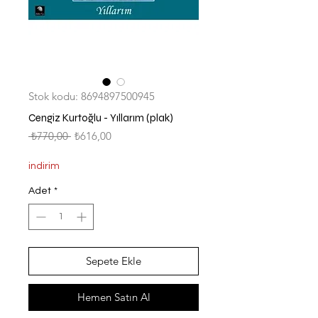
Stok kodu: 8694897500945
Cengiz Kurtoğlu - Yıllarım (plak)
Normal
İndirimli
 ₺770,00 
₺616,00
Fiyat
Fiyat
indirim
Adet
*
Sepete Ekle
Hemen Satın Al