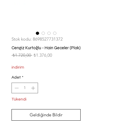
Stok kodu: 8698527731372
Cengiz Kurtoğlu - Hain Geceler (Plak)
Normal
İndirimli
 ₺1.720,00 
₺1.376,00
Fiyat
Fiyat
indirim
Adet
*
Tükendi
Geldiğinde Bildir