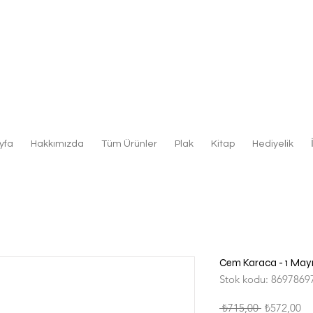
yfa
Hakkımızda
Tüm Ürünler
Plak
Kitap
Hediyelik
Cem Karaca - 1 Mayı
Stok kodu: 8697869
Normal
İn
 ₺715,00 
₺572,00