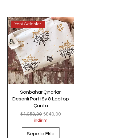
Yeni Gelenler
Sonbahar Çınarları
Desenli Portföy & Laptop
Çanta
Normal Fiyat
İndirimli Fiyat
₺1.050,00
₺840,00
indirim
Sepete Ekle