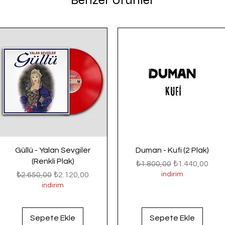
Benzer Ürünler
Güllü - Yalan Sevgiler
Duman - Kufi (2 Plak)
(Renkli Plak)
Normal Fiyat
İndirimli Fiyat
₺1.800,00
₺1.440,00
Normal Fiyat
İndirimli Fiyat
₺2.650,00
₺2.120,00
indirim
indirim
Sepete Ekle
Sepete Ekle