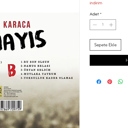
Fiyat
Fi
indirim
Adet
*
Sepete Ekle
H