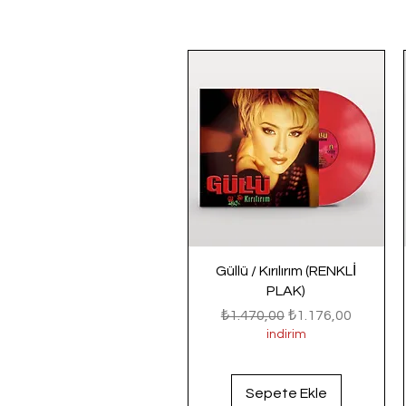
Güllü / Kırılırım (RENKLİ
PLAK)
Normal Fiyat
İndirimli Fiyat
₺1.470,00
₺1.176,00
indirim
Sepete Ekle