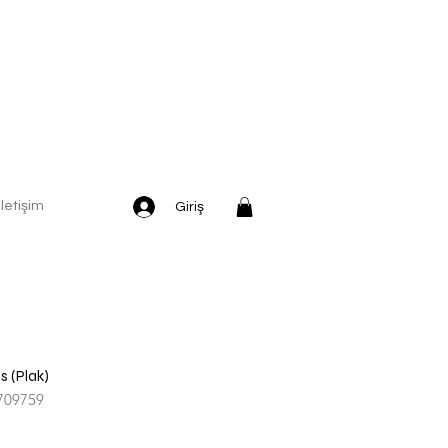
İletişim
Giriş
s (Plak)
709759
dirimli